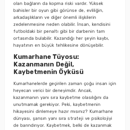
olan bağların da kopma riski vardır. Yüksek
bahisler bir oyun gibi görünse de, evliliğin,
arkadaşlıkların ve diğer önemli ilişkilerin
zedelenmesine neden olabilir. İnsan, kendisini
futboldaki bir penaltı gibi bir darbenin tam
ortasında bulabilir. Kazandığı her şeyin kaybı,
hayatının en büyük tehlikesine dönüşebilir.
Kumarhane Tüyosu:
Kazanmanın Değil,
Kaybetmenin Öyküsü
Kumarhanelerde geçirilen zaman çoğu insan için
heyecan verici bir deneyimdir. Ancak,
kazanmanın yanı sıra kaybetme olasılığını da
unutmamak gerekiyor. Peki, kaybetmenin
hikayesini dinlemeye hazır mısınız? Kumarhane
dünyası, şansın yanı sıra strateji ve psikolojiyi
de barındırıyor. Kaybetmek, belki de kazanmak