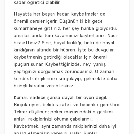
kadar öğretici olabilir.
Hayatta her başarı kadar, kaybetmeler de
önemli dersler içerir. Düşünün ki bir gece
kumarhaneye gittiniz, her şey harika gidiyordu,
ama bir anda tüm kazancınızı kaybettiniz. Nasıl
hissettiniz? Sinir, hayal kırıklığı, belki de hayal
kırıklığının altında bir hüsran. İşte bu duygular,
kaybetmenin getirdiği olacaklar için önemli
ipuçları sunar. Kaybettiğinizde, neyi yanlış
yaptığınızı sorgulamak zorundasınız. O zaman
kendi stratejilerinizi sorgulayıp, gelecekte daha
bilinçli kararlar verebilirsiniz.
Kumar, sadece şansa dayalı bir oyun değil.
Birçok oyun, belirli strateji ve beceriler gerektirir.
Tekrar düşünün; poker masasındaki o gerilimli
anları, rakiplerinizi okuma çabalarını…
Kaybetmek, aynı zamanda rakiplerinizi daha iyi
analiz etmenizin kapısını aralar. Bunlar,