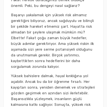
Fakat nerede duracağımızı bilmek oldukça
önemli. Peki, bu dengeyi nasıl sağlarız?
Başarıyı yakalamak için yüksek risk almamız
gerektiğini biliyoruz, ancak sağduyulu ve bilinçli
bir şekilde hareket etmemiz şart. Hayatta risk
almadan bir şeylere ulaşmak mümkün mü?
Elbette! Fakat çoğu zaman büyük hedefler,
büyük adımlar gerektiriyor. Ama yüksek riskin ilk
aşamada sizi yere serme potansiyeli olduğunu
da unutmamak gerekir. Birçok yatırımcı,
kaybettikten sonra hedeflerini bir daha
sorgulamak zorunda kalıyor.
Yüksek bahislere dalmak, hayal kırıklığına yol
açabilir. Ancak bu da bir öğrenme fırsatı. Her
kayıptan sonra, yeniden denemek ve stratejileri
gözden geçirmek en azından sizi ilerletebilir.
Başarısızlıkla yüzleşmek, insanların güçlü
kalmasına katkı sağlıyor. Sonuçta, yüksek risk