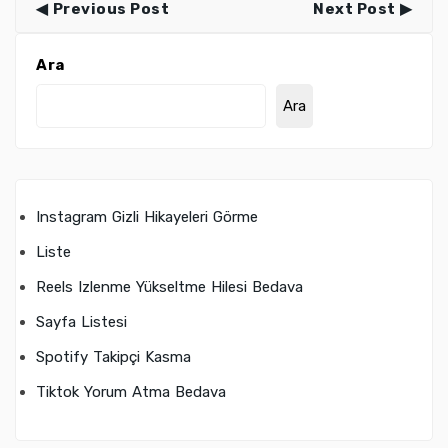
Previous Post
Next Post
Ara
Ara
Instagram Gizli Hikayeleri Görme
Liste
Reels Izlenme Yükseltme Hilesi Bedava
Sayfa Listesi
Spotify Takipçi Kasma
Tiktok Yorum Atma Bedava