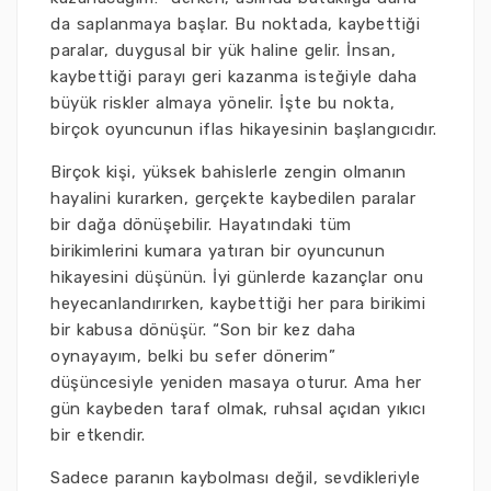
da saplanmaya başlar. Bu noktada, kaybettiği
paralar, duygusal bir yük haline gelir. İnsan,
kaybettiği parayı geri kazanma isteğiyle daha
büyük riskler almaya yönelir. İşte bu nokta,
birçok oyuncunun iflas hikayesinin başlangıcıdır.
Birçok kişi, yüksek bahislerle zengin olmanın
hayalini kurarken, gerçekte kaybedilen paralar
bir dağa dönüşebilir. Hayatındaki tüm
birikimlerini kumara yatıran bir oyuncunun
hikayesini düşünün. İyi günlerde kazançlar onu
heyecanlandırırken, kaybettiği her para birikimi
bir kabusa dönüşür. “Son bir kez daha
oynayayım, belki bu sefer dönerim”
düşüncesiyle yeniden masaya oturur. Ama her
gün kaybeden taraf olmak, ruhsal açıdan yıkıcı
bir etkendir.
Sadece paranın kaybolması değil, sevdikleriyle