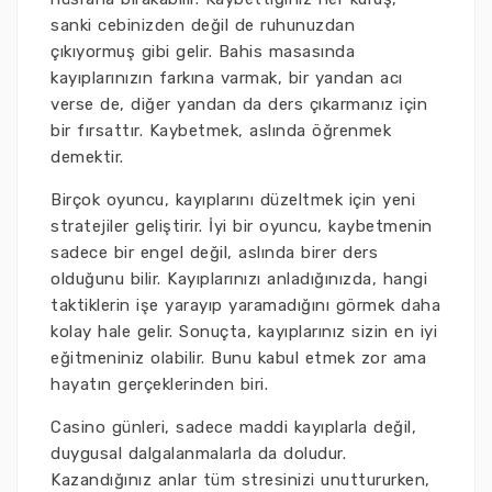
sanki cebinizden değil de ruhunuzdan
çıkıyormuş gibi gelir. Bahis masasında
kayıplarınızın farkına varmak, bir yandan acı
verse de, diğer yandan da ders çıkarmanız için
bir fırsattır. Kaybetmek, aslında öğrenmek
demektir.
Birçok oyuncu, kayıplarını düzeltmek için yeni
stratejiler geliştirir. İyi bir oyuncu, kaybetmenin
sadece bir engel değil, aslında birer ders
olduğunu bilir. Kayıplarınızı anladığınızda, hangi
taktiklerin işe yarayıp yaramadığını görmek daha
kolay hale gelir. Sonuçta, kayıplarınız sizin en iyi
eğitmeniniz olabilir. Bunu kabul etmek zor ama
hayatın gerçeklerinden biri.
Casino günleri, sadece maddi kayıplarla değil,
duygusal dalgalanmalarla da doludur.
Kazandığınız anlar tüm stresinizi unuttururken,