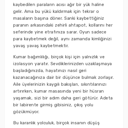
kaybedilen paraların acısı ağır bir yük haline
gelir. Ama bu yükü kaldırmak için tekrar o
masaların başına döner. Sanki kaybettiğiniz
paranın arkasındaki zehirli ahtapot, kollarını her
seferinde yine etrafınıza sarar. Oyun sadece
para kaybetmek değil, aynı zamanda kimliğinizi
yavaş yavaş kaybetmektir.
Kumar bağımlılığı, birçok kişi için yalnızlık ve
izolasyon yaratır. Sevdiklerinizden uzaklaşmaya
başladığınızda, hayatınızı nasıl geri
kazanacağınıza dair bir düşünce bulmak zorlaşır.
Aile üyelerinizin kaygılı bakışları, sıkıntılarınızı
artırırken, kumar masasında yeni bir hüsran
yaşamak, sizi bir adım daha geri götürür. Adeta
bir labirente girmiş gibisiniz, çıkış yolu
gözükmüyor.
Bu karanlık yolculuk, birçok insanın düşüş