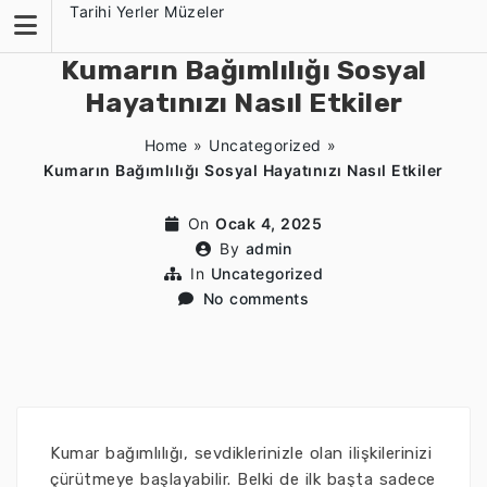
Skip
Tarihi Yerler Müzeler
to
content
Kumarın Bağımlılığı Sosyal
Hayatınızı Nasıl Etkiler
Home
»
Uncategorized
»
Kumarın Bağımlılığı Sosyal Hayatınızı Nasıl Etkiler
On
Ocak 4, 2025
By
admin
In
Uncategorized
No comments
Kumar bağımlılığı, sevdiklerinizle olan ilişkilerinizi
çürütmeye başlayabilir. Belki de ilk başta sadece