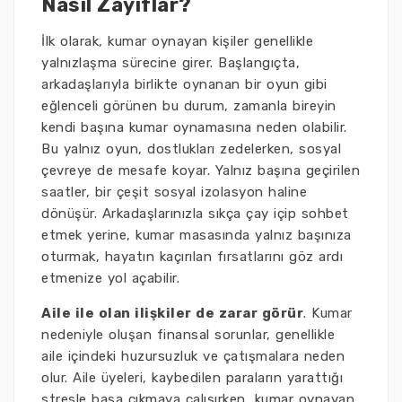
Nasıl Zayıflar?
İlk olarak, kumar oynayan kişiler genellikle
yalnızlaşma sürecine girer. Başlangıçta,
arkadaşlarıyla birlikte oynanan bir oyun gibi
eğlenceli görünen bu durum, zamanla bireyin
kendi başına kumar oynamasına neden olabilir.
Bu yalnız oyun, dostlukları zedelerken, sosyal
çevreye de mesafe koyar. Yalnız başına geçirilen
saatler, bir çeşit sosyal izolasyon haline
dönüşür. Arkadaşlarınızla sıkça çay içip sohbet
etmek yerine, kumar masasında yalnız başınıza
oturmak, hayatın kaçırılan fırsatlarını göz ardı
etmenize yol açabilir.
Aile ile olan ilişkiler de zarar görür
. Kumar
nedeniyle oluşan finansal sorunlar, genellikle
aile içindeki huzursuzluk ve çatışmalara neden
olur. Aile üyeleri, kaybedilen paraların yarattığı
stresle başa çıkmaya çalışırken, kumar oynayan