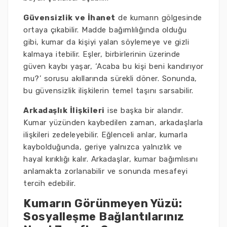
Güvensizlik ve İhanet
de kumarın gölgesinde
ortaya çıkabilir. Madde bağımlılığında olduğu
gibi, kumar da kişiyi yalan söylemeye ve gizli
kalmaya itebilir. Eşler, birbirlerinin üzerinde
güven kaybı yaşar, ‘Acaba bu kişi beni kandırıyor
mu?’ sorusu akıllarında sürekli döner. Sonunda,
bu güvensizlik ilişkilerin temel taşını sarsabilir.
Arkadaşlık İlişkileri
ise başka bir alandır.
Kumar yüzünden kaybedilen zaman, arkadaşlarla
ilişkileri zedeleyebilir. Eğlenceli anlar, kumarla
kaybolduğunda, geriye yalnızca yalnızlık ve
hayal kırıklığı kalır. Arkadaşlar, kumar bağımlısını
anlamakta zorlanabilir ve sonunda mesafeyi
tercih edebilir.
Kumarın Görünmeyen Yüzü:
Sosyalleşme Bağlantılarınız