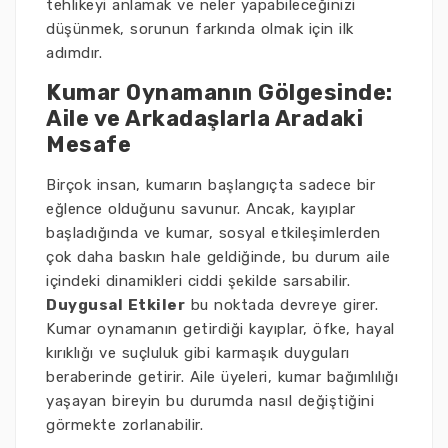
tehlikeyi anlamak ve neler yapabileceğinizi
düşünmek, sorunun farkında olmak için ilk
adımdır.
Kumar Oynamanın Gölgesinde:
Aile ve Arkadaşlarla Aradaki
Mesafe
Birçok insan, kumarın başlangıçta sadece bir
eğlence olduğunu savunur. Ancak, kayıplar
başladığında ve kumar, sosyal etkileşimlerden
çok daha baskın hale geldiğinde, bu durum aile
içindeki dinamikleri ciddi şekilde sarsabilir.
Duygusal Etkiler
bu noktada devreye girer.
Kumar oynamanın getirdiği kayıplar, öfke, hayal
kırıklığı ve suçluluk gibi karmaşık duyguları
beraberinde getirir. Aile üyeleri, kumar bağımlılığı
yaşayan bireyin bu durumda nasıl değiştiğini
görmekte zorlanabilir.