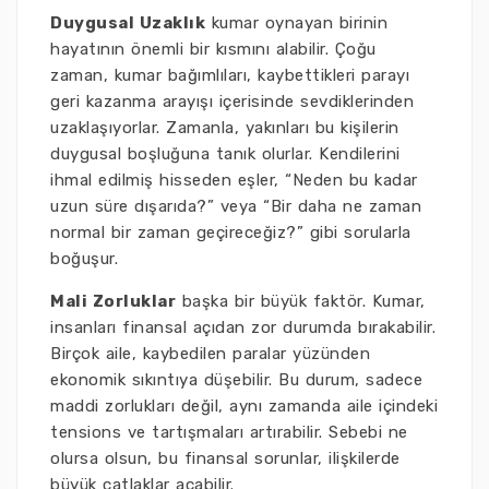
Duygusal Uzaklık
kumar oynayan birinin
hayatının önemli bir kısmını alabilir. Çoğu
zaman, kumar bağımlıları, kaybettikleri parayı
geri kazanma arayışı içerisinde sevdiklerinden
uzaklaşıyorlar. Zamanla, yakınları bu kişilerin
duygusal boşluğuna tanık olurlar. Kendilerini
ihmal edilmiş hisseden eşler, “Neden bu kadar
uzun süre dışarıda?” veya “Bir daha ne zaman
normal bir zaman geçireceğiz?” gibi sorularla
boğuşur.
Mali Zorluklar
başka bir büyük faktör. Kumar,
insanları finansal açıdan zor durumda bırakabilir.
Birçok aile, kaybedilen paralar yüzünden
ekonomik sıkıntıya düşebilir. Bu durum, sadece
maddi zorlukları değil, aynı zamanda aile içindeki
tensions ve tartışmaları artırabilir. Sebebi ne
olursa olsun, bu finansal sorunlar, ilişkilerde
büyük çatlaklar açabilir.