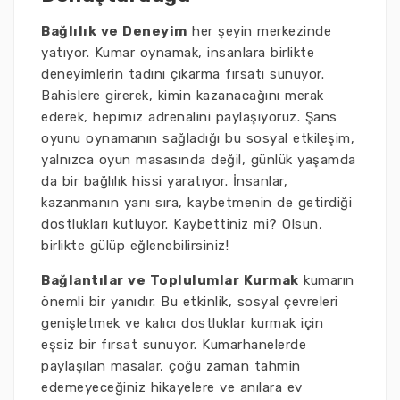
Bağlılık ve Deneyim
her şeyin merkezinde
yatıyor. Kumar oynamak, insanlara birlikte
deneyimlerin tadını çıkarma fırsatı sunuyor.
Bahislere girerek, kimin kazanacağını merak
ederek, hepimiz adrenalini paylaşıyoruz. Şans
oyunu oynamanın sağladığı bu sosyal etkileşim,
yalnızca oyun masasında değil, günlük yaşamda
da bir bağlılık hissi yaratıyor. İnsanlar,
kazanmanın yanı sıra, kaybetmenin de getirdiği
dostlukları kutluyor. Kaybettiniz mi? Olsun,
birlikte gülüp eğlenebilirsiniz!
Bağlantılar ve Toplulumlar Kurmak
kumarın
önemli bir yanıdır. Bu etkinlik, sosyal çevreleri
genişletmek ve kalıcı dostluklar kurmak için
eşsiz bir fırsat sunuyor. Kumarhanelerde
paylaşılan masalar, çoğu zaman tahmin
edemeyeceğiniz hikayelere ve anılara ev