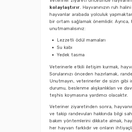
Veteriner ziyareti öncesinde hayvanın
kolaylaştırır
. Hayvanınızın ruh halin
hayvanlar arabada yolculuk yapmakta
bir ortam sağlamak önemlidir. Ayrıca, 
unutmamalısınız:
Lezzetli ödül mamaları
Su kabı
Yedek tasma
Veterinerle etkili iletişim kurmak, hay
Sorularınızı önceden hazırlamak, rande
Unutmayın, veterinerler de sizin gibi
durumu, beslenme alışkanlıkları ve davr
teşhis koymasına yardımcı olacaktır.
Veteriner ziyaretinden sonra, hayvanın
ve takip randevuları hakkında bilgi sa
bakım yöntemlerini dikkate almak, hayv
her hayvan farklıdır ve onların ihtiyaçl