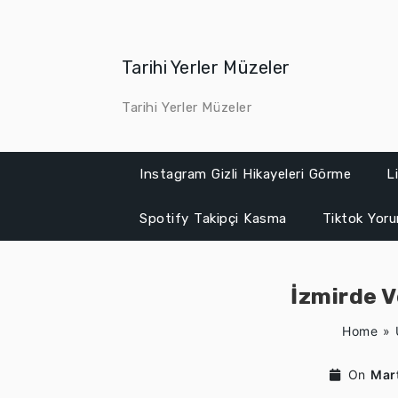
Skip
to
content
Tarihi Yerler Müzeler
Tarihi Yerler Müzeler
Instagram Gizli Hikayeleri Görme
L
Spotify Takipçi Kasma
Tiktok Yor
İzmirde V
Home
»
On
Mar