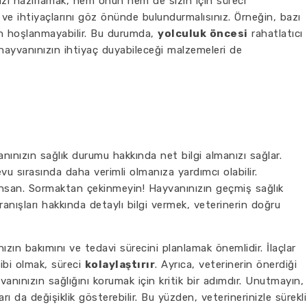
ızı hazırlamak, hem onun hem de sizin için süreci
i ve ihtiyaçlarını göz önünde bulundurmalısınız. Örneğin, bazı
n hoşlanmayabilir. Bu durumda,
yolculuk öncesi
rahatlatıcı
hayvanınızın ihtiyaç duyabileceği malzemeleri de
vanınızın sağlık durumu hakkında net bilgi almanızı sağlar.
vu sırasında daha verimli olmanıza yardımcı olabilir.
 insan. Sormaktan çekinmeyin! Hayvanınızın geçmiş sağlık
anışları hakkında detaylı bilgi vermek, veterinerin doğru
ızın bakımını ve tedavi sürecini planlamak önemlidir. İlaçlar
hibi olmak, süreci
kolaylaştırır
. Ayrıca, veterinerin önerdiği
anınızın sağlığını korumak için kritik bir adımdır. Unutmayın,
arı da değişiklik gösterebilir. Bu yüzden, veterinerinizle sürekli