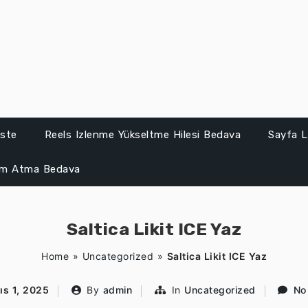
iste
Reels Izlenme Yükseltme Hilesi Bedava
Sayfa L
um Atma Bedava
Saltica Likit ICE Yaz
Home
»
Uncategorized
»
Saltica Likit ICE Yaz
ıs 1, 2025
By
admin
In
Uncategorized
No