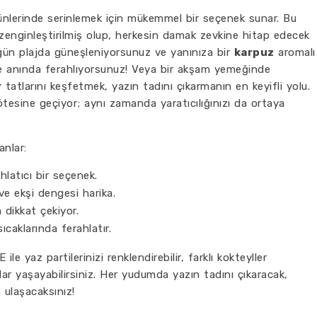
 günlerinde serinlemek için mükemmel bir seçenek sunar. Bu
 zenginleştirilmiş olup, herkesin damak zevkine hitap edecek
 gün plajda güneşleniyorsunuz ve yanınıza bir
karpuz
aromalı
i ile anında ferahlıyorsunuz! Veya bir akşam yemeğinde
r
tatlarını keşfetmek, yazın tadını çıkarmanın en keyifli yolu.
tesine geçiyor; aynı zamanda yaratıcılığınızı da ortaya
anlar:
latıcı bir seçenek.
 ve ekşi dengesi harika.
dikkat çekiyor.
ıcaklarında ferahlatır.
 ile yaz partilerinizi renklendirebilir, farklı kokteyller
anlar yaşayabilirsiniz. Her yudumda yazın tadını çıkaracak,
 ulaşacaksınız!