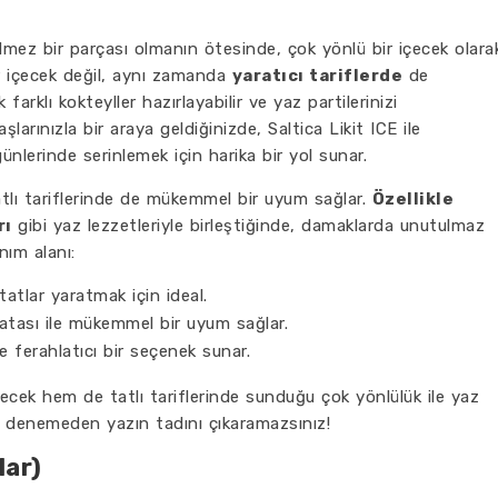
ilmez bir parçası olmanın ötesinde, çok yönlü bir içecek olara
bir içecek değil, aynı zamanda
yaratıcı tariflerde
de
ak farklı kokteyller hazırlayabilir ve yaz partilerinizi
şlarınızla bir araya geldiğinizde, Saltica Likit ICE ile
günlerinde serinlemek için harika bir yol sunar.
atlı tariflerinde de mükemmel bir uyum sağlar.
Özellikle
rı
gibi yaz lezzetleriyle birleştiğinde, damaklarda unutulmaz
anım alanı:
 tatlar yaratmak için ideal.
atası ile mükemmel bir uyum sağlar.
e ferahlatıcı bir seçenek sunar.
çecek hem de tatlı tariflerinde sunduğu çok yönlülük ile yaz
Onu denemeden yazın tadını çıkaramazsınız!
lar)