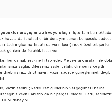
içecekler arayışımız zirveye ulaşır.
İşte tam bu noktada
cak havalarda ferahlatıcı bir deneyim sunan bu içecek, sadece
 tadını çıkarma fırsatı da verir. İçeriğindeki özel bileşenler,
ak günlerinde ferahlık hissi verir.
atlar, her damak zevkine hitap eder.
Meyve aromaları
ile dol
amanızı sağlar. Dilerseniz sade içebilir, dilerseniz çeşitli
klendirebilirsiniz. Unutmayın, yazın sadece güneşlenmek değil,
ir!
lın, yazın tadını çıkarın! Yaz günlerinin vazgeçilmezi haline
receğiniz keyifli anların da bir parçası olacak. Hadi, serinletic
 ICE
’yi deneyin!