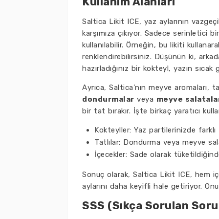
Kullanım Alanları
Saltica Likit ICE, yaz aylarının vazgeç
karşımıza çıkıyor. Sadece serinletici 
kullanılabilir. Örneğin, bu likiti kullanar
renklendirebilirsiniz. Düşünün ki, arkada
hazırladığınız bir kokteyl, yazın sıcak 
Ayrıca, Saltica’nın meyve aromaları, t
dondurmalar
veya
meyve salatala
bir tat bırakır. İşte birkaç yaratıcı kull
Kokteyller: Yaz partilerinizde farklı
Tatlılar: Dondurma veya meyve sal
İçecekler: Sade olarak tüketildiğind
Sonuç olarak, Saltica Likit ICE, hem i
aylarını daha keyifli hale getiriyor. 
SSS (Sıkça Sorulan Soru