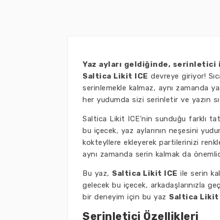
Yaz ayları geldiğinde, serinletici 
Saltica Likit ICE
devreye giriyor! Sı
serinlemekle kalmaz, aynı zamanda yazın
her yudumda sizi serinletir ve yazın sıc
Saltica Likit ICE’nin sunduğu farklı t
bu içecek, yaz aylarının neşesini yuduml
kokteyllere ekleyerek partilerinizi ren
aynı zamanda serin kalmak da önemlid
Bu yaz,
Saltica Likit ICE
ile serin ka
gelecek bu içecek, arkadaşlarınızla geçi
bir deneyim için bu yaz
Saltica Likit
Serinletici Özellikleri