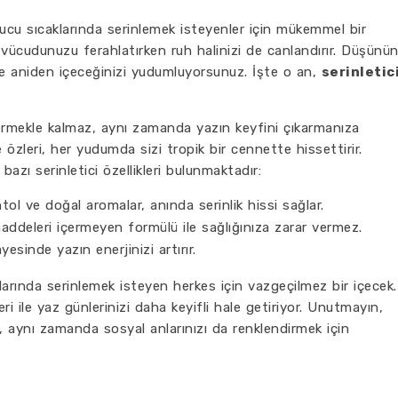
rucu sıcaklarında serinlemek isteyenler için mükemmel bir
, vücudunuzu ferahlatırken ruh halinizi de canlandırır. Düşünü
ve aniden içeceğinizi yudumluyorsunuz. İşte o an,
serinletic
rmekle kalmaz, aynı zamanda yazın keyfini çıkarmanıza
 özleri, her yudumda sizi tropik bir cennette hissettirir.
azı serinletici özellikleri bulunmaktadır:
ol ve doğal aromalar, anında serinlik hissi sağlar.
ddeleri içermeyen formülü ile sağlığınıza zarar vermez.
yesinde yazın enerjinizi artırır.
ylarında serinlemek isteyen herkes için vazgeçilmez bir içecek.
ri ile yaz günlerinizi daha keyifli hale getiriyor. Unutmayın,
, aynı zamanda sosyal anlarınızı da renklendirmek için