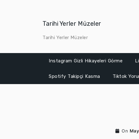
Skip
to
content
Tarihi Yerler Müzeler
Tarihi Yerler Müzeler
Instagram Gizli Hikayeleri Görme
L
Spotify Takipçi Kasma
Tiktok Yor
On
May