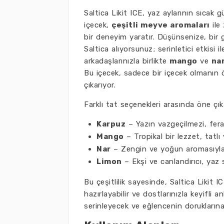
Saltica Likit ICE, yaz aylarının sıcak
içecek,
çeşitli meyve aromaları
ile
bir deneyim yaratır. Düşünsenize, bir
Saltica alıyorsunuz; serinletici etkis
arkadaşlarınızla birlikte
mango
ve
na
Bu içecek, sadece bir içecek olmanın ö
çıkarıyor.
Farklı tat seçenekleri arasında öne çık
Karpuz
– Yazın vazgeçilmezi, ferah
Mango
– Tropikal bir lezzet, tatlı
Nar
– Zengin ve yoğun aromasıyla 
Limon
– Ekşi ve canlandırıcı, yaz s
Bu çeşitlilik sayesinde, Saltica Likit ICE
hazırlayabilir ve dostlarınızla keyifli 
serinleyecek ve eğlencenin doruklarına