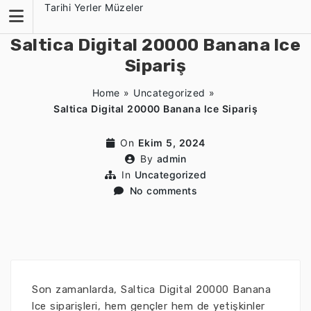
Skip
Tarihi Yerler Müzeler
to
content
Saltica Digital 20000 Banana lce
Sipariş
Home
»
Uncategorized
»
Saltica Digital 20000 Banana lce Sipariş
On
Ekim 5, 2024
By
admin
In
Uncategorized
No comments
Son zamanlarda, Saltica Digital 20000 Banana
lce siparişleri, hem gençler hem de yetişkinler