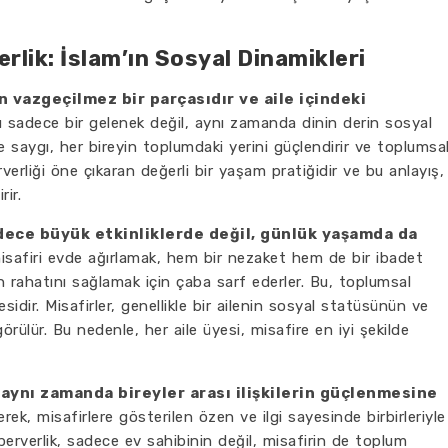
erlik: İslam’ın Sosyal Dinamikleri
n vazgeçilmez bir parçasıdır ve aile içindeki
 sadece bir gelenek değil, aynı zamanda dinin derin sosyal
re saygı, her bireyin toplumdaki yerini güçlendirir ve toplumsa
rverliği öne çıkaran değerli bir yaşam pratiğidir ve bu anlayış,
rir.
adece büyük etkinliklerde değil, günlük yaşamda da
misafiri evde ağırlamak, hem bir nezaket hem de bir ibadet
irin rahatını sağlamak için çaba sarf ederler. Bu, toplumsal
dir. Misafirler, genellikle bir ailenin sosyal statüsünün ve
görülür. Bu nedenle, her aile üyesi, misafire en iyi şekilde
, aynı zamanda bireyler arası ilişkilerin güçlenmesine
erek, misafirlere gösterilen özen ve ilgi sayesinde birbirleriyle
irperverlik, sadece ev sahibinin değil, misafirin de toplum