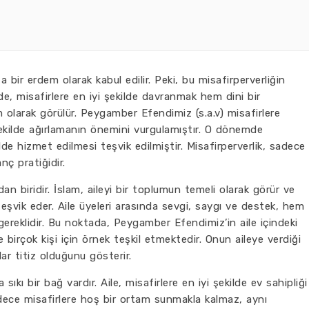
a bir erdem olarak kabul edilir. Peki, bu misafirperverliğin
de, misafirlere en iyi şekilde davranmak hem dini bir
olarak görülür. Peygamber Efendimiz (s.a.v) misafirlere
şekilde ağırlamanın önemini vurgulamıştır. O dönemde
de hizmet edilmesi teşvik edilmiştir. Misafirperverlik, sadece
nç pratiğidir.
ından biridir. İslam, aileyi bir toplumun temeli olarak görür ve
nı teşvik eder. Aile üyeleri arasında sevgi, saygı ve destek, hem
ereklidir. Bu noktada, Peygamber Efendimiz’in aile içindeki
birçok kişi için örnek teşkil etmektedir. Onun aileye verdiği
dar titiz olduğunu gösterir.
da sıkı bir bağ vardır. Aile, misafirlere en iyi şekilde ev sahipliği
dece misafirlere hoş bir ortam sunmakla kalmaz, aynı