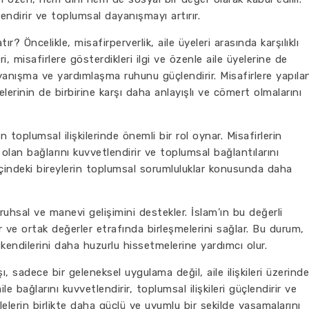
lendirir ve toplumsal dayanışmayı artırır.
tır? Öncelikle, misafirperverlik, aile üyeleri arasında karşılıklı
ri, misafirlere gösterdikleri ilgi ve özenle aile üyelerine de
ayanışma ve yardımlaşma ruhunu güçlendirir. Misafirlere yapıla
elerinin de birbirine karşı daha anlayışlı ve cömert olmalarını
rin toplumsal ilişkilerinde önemli bir rol oynar. Misafirlerin
 olan bağlarını kuvvetlendirir ve toplumsal bağlantılarını
e içindeki bireylerin toplumsal sorumluluklar konusunda daha
ruhsal ve manevi gelişimini destekler. İslam’ın bu değerli
irir ve ortak değerler etrafında birleşmelerini sağlar. Bu durum,
n kendilerini daha huzurlu hissetmelerine yardımcı olur.
şı, sadece bir geleneksel uygulama değil, aile ilişkileri üzerinde
aile bağlarını kuvvetlendirir, toplumsal ilişkileri güçlendirir ve
lelerin birlikte daha güçlü ve uyumlu bir şekilde yaşamalarını