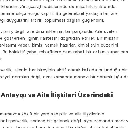
fendimiz'in (s.a.v.) hadislerinde de misafirlere ikramda
emine sıkça vurgu yapılır. Bu geleneksel yaklaşımlar, aile
vgi duygularını artırır, toplumsal bağları güçlendirir.
ranış değil, aile dinamiklerinin bir parçasıdır. Aile üyeleri
e gösterilen ilginin kalitesini doğrudan etkiler. Bir misafir
ylaşımı yapar; kimisi yemek hazırlar, kimisi evin düzenini
r. Bu kolektif çaba, misafirlere hem rahat bir ortam sunar he
r.
erlik, ailenin her bireyinin aktif olarak katkıda bulunduğu bir
sosyal normları değil, aynı zamanda manevi bir sorumluluğu d
Anlayışı ve Aile İlişkileri Üzerindeki
umumuzda köklü bir yere sahiptir ve aile ilişkilerinin
isafirperverlik, sadece bir gelenek değil, aynı zamanda manev
en özen, hem dini hem de sosyal bir değer olarak kabul edilir.