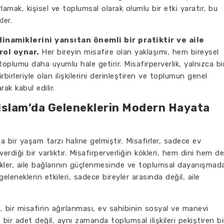
ğırlamak, kişisel ve toplumsal olarak olumlu bir etki yaratır, bu
ler.
dinamiklerini yansıtan önemli bir pratiktir ve aile
 rol oynar.
Her bireyin misafire olan yaklaşımı, hem bireysel
oplumu daha uyumlu hale getirir. Misafirperverlik, yalnızca bi
rbirleriyle olan ilişkilerini derinleştiren ve toplumun genel
rak kabul edilir.
: İslam’da Geleneklerin Modern Hayata
a bir yaşam tarzı haline gelmiştir. Misafirler, sadece ev
rdiği bir varlıktır. Misafirperverliğin kökleri, hem dini hem de
nekler, aile bağlarının güçlenmesinde ve toplumsal dayanışmad
eneklerin etkileri, sadece bireyler arasında değil, aile
a, bir misafirin ağırlanması, ev sahibinin sosyal ve manevi
bir adet değil, aynı zamanda toplumsal ilişkileri pekiştiren bi