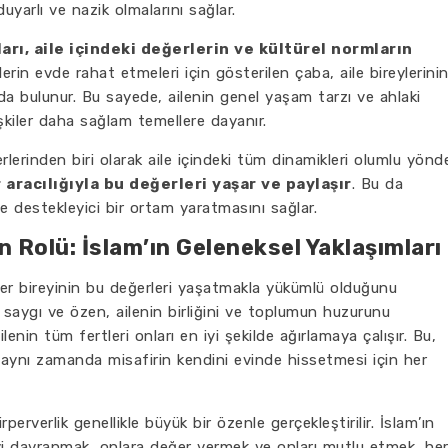
 duyarlı ve nazik olmalarını sağlar.
rı, aile içindeki değerlerin ve kültürel normların
rlerin evde rahat etmeleri için gösterilen çaba, aile bireylerini
ıda bulunur. Bu sayede, ailenin genel yaşam tarzı ve ahlaki
lişkiler daha sağlam temellere dayanır.
erlerinden biri olarak aile içindeki tüm dinamikleri olumlu yönd
 aracılığıyla bu değerleri yaşar ve paylaşır
. Bu da
e destekleyici bir ortam yaratmasını sağlar.
n Rolü: İslam’ın Geleneksel Yaklaşımları
n her bireyinin bu değerleri yaşatmakla yükümlü olduğunu
n saygı ve özen, ailenin birliğini ve toplumun huzurunu
ilenin tüm fertleri onları en iyi şekilde ağırlamaya çalışır. Bu,
 aynı zamanda misafirin kendini evinde hissetmesi için her
erverlik genellikle büyük bir özenle gerçekleştirilir. İslam’ın
iyi davranmak, onlara değer vermek ve onları mutlu etmek, he