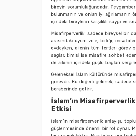
bireyin sorumluluğundadır. Peygamber E
bulunmanın ve onları iyi ağırlamanın ön
içindeki bireylerin karşılıklı saygı ve se
Misafirperverlik, sadece bireysel bir dav
arasındaki uyum ve iş birliği, misafirler
evdeyken, ailenin tüm fertleri görev pa
sağlar, kimisi ise misafire sohbet ede
de ailenin içindeki güçlü bağları sergile
Geleneksel İslam kültüründe misafirperv
görevdir. Bu değerli gelenek, sadece 
beraberinde getirir.
İslam’ın Misafirperverlik 
Etkisi
İslam’ın misafirperverlik anlayışı, topl
güçlenmesinde önemli bir rol oynar. M
bir sorumluluktur. Misafirlere gösteril