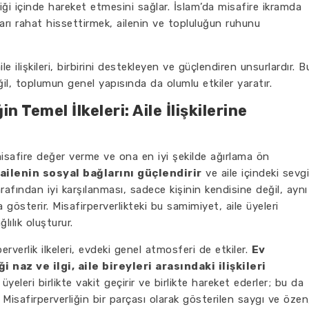
iği içinde hareket etmesini sağlar. İslam’da misafire ikramda
rı rahat hissettirmek, ailenin ve topluluğun ruhunu
le ilişkileri, birbirini destekleyen ve güçlendiren unsurlardır. B
eğil, toplumun genel yapısında da olumlu etkiler yaratır.
n Temel İlkeleri: Aile İlişkilerine
 misafire değer verme ve ona en iyi şekilde ağırlama ön
 ailenin sosyal bağlarını güçlendirir
ve aile içindeki sevgi
tarafından iyi karşılanması, sadece kişinin kendisine değil, aynı
gösterir. Misafirperverlikteki bu samimiyet, aile üyeleri
ılık oluşturur.
rperverlik ilkeleri, evdeki genel atmosferi de etkiler.
Ev
 naz ve ilgi, aile bireyleri arasındaki ilişkileri
 üyeleri birlikte vakit geçirir ve birlikte hareket ederler; bu da
. Misafirperverliğin bir parçası olarak gösterilen saygı ve özen