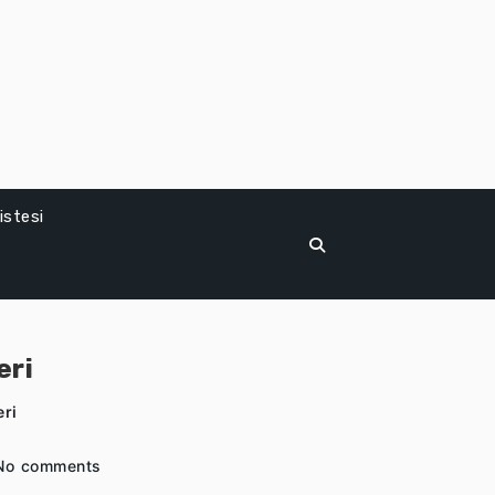
istesi
eri
eri
No comments