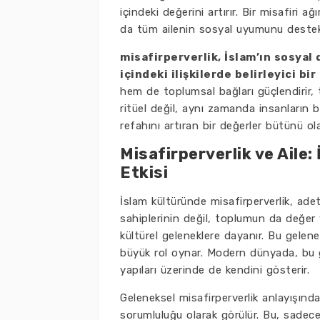
içindeki değerini artırır. Bir misafiri a
da tüm ailenin sosyal uyumunu destek
misafirperverlik, İslam’ın sosyal 
içindeki ilişkilerde belirleyici bir
hem de toplumsal bağları güçlendirir, t
ritüel değil, aynı zamanda insanların bi
refahını artıran bir değerler bütünü ola
Misafirperverlik ve Aile
Etkisi
İslam kültüründe misafirperverlik, adet
sahiplerinin değil, toplumun da değer ve
kültürel geleneklere dayanır. Bu gele
büyük rol oynar. Modern dünyada, bu gel
yapıları üzerinde de kendini gösterir.
Geleneksel misafirperverlik anlayışınd
sorumluluğu olarak görülür. Bu, sadece 