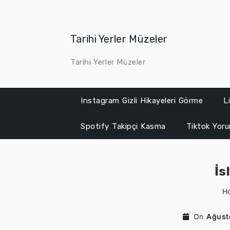
Skip
to
content
Tarihi Yerler Müzeler
Tarihi Yerler Müzeler
Instagram Gizli Hikayeleri Görme
L
Spotify Takipçi Kasma
Tiktok Yor
İs
H
On
Ağust