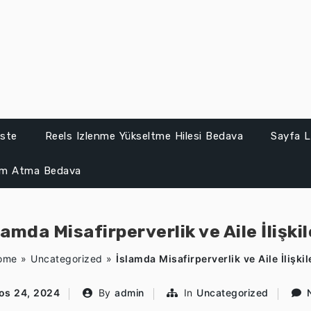
iste
Reels Izlenme Yükseltme Hilesi Bedava
Sayfa L
um Atma Bedava
lamda Misafirperverlik ve Aile İlişkil
ome
»
Uncategorized
»
İslamda Misafirperverlik ve Aile İlişkil
os 24, 2024
By
admin
In
Uncategorized