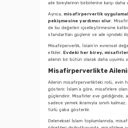
aile bireylerinin birbirlerine karşı daha
Ayrıca,
misafirperverlik uygulamala
pekişmesine yardımcı olur
. Misafi
de bu değerleri içselleştirmesine katk
standartları güçlenir ve aile içindeki i
Misafirperverlik, İslam’ın evrensel değ
etkiler.
Evdeki her birey, misafirler
ailenin bir bütün olarak daha uyumlu v
Misafirperverlikte Aileni
Ailenin misafirperverlikteki rolü, evi
gösterir. İslam'a göre, misafirlere ola
güçlendirir. Misafirler eve geldiğinde, a
sadece yemek ikramıyla sınırlı kalmaz;
türlü çaba gösterilir.
Geleneksel İslam toplumlarında, misafirp
öğretileri doğrultusunda, misafirlere 