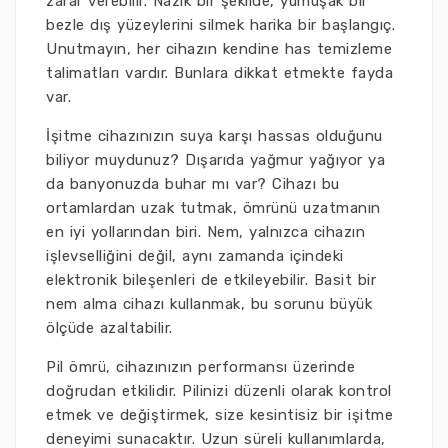
zarar verebilir. Nazik bir şekilde, yumuşak bir
bezle dış yüzeylerini silmek harika bir başlangıç.
Unutmayın, her cihazın kendine has temizleme
talimatları vardır. Bunlara dikkat etmekte fayda
var.
İşitme cihazınızın suya karşı hassas olduğunu
biliyor muydunuz? Dışarıda yağmur yağıyor ya
da banyonuzda buhar mı var? Cihazı bu
ortamlardan uzak tutmak, ömrünü uzatmanın
en iyi yollarından biri. Nem, yalnızca cihazın
işlevselliğini değil, aynı zamanda içindeki
elektronik bileşenleri de etkileyebilir. Basit bir
nem alma cihazı kullanmak, bu sorunu büyük
ölçüde azaltabilir.
Pil ömrü, cihazınızın performansı üzerinde
doğrudan etkilidir. Pilinizi düzenli olarak kontrol
etmek ve değiştirmek, size kesintisiz bir işitme
deneyimi sunacaktır. Uzun süreli kullanımlarda,