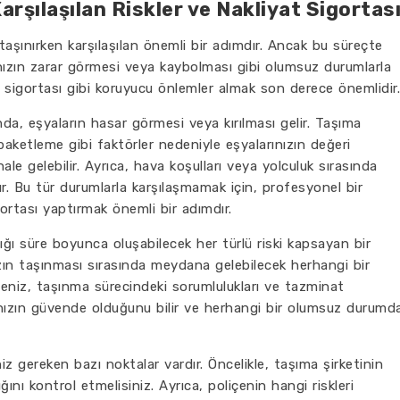
rşılaşılan Riskler ve Nakliyat Sigortas
taşınırken karşılaşılan önemli bir adımdır. Ancak bu süreçte
arınızın zarar görmesi veya kaybolması gibi olumsuz durumlarla
at sigortası gibi koruyucu önlemler almak son derece önemlidir.
nda, eşyaların hasar görmesi veya kırılması gelir. Taşıma
aketleme gibi faktörler nedeniyle eşyalarınızın değeri
le gelebilir. Ayrıca, hava koşulları veya yolculuk sırasında
ır. Bu tür durumlarla karşılaşmamak için, profesyonel bir
gortası yaptırmak önemli bir adımdır.
dığı süre boyunca oluşabilecek her türlü riski kapsayan bir
ızın taşınması sırasında meydana gelebilecek herhangi bir
içeniz, taşınma sürecindeki sorumlulukları ve tazminat
arınızın güvende olduğunu bilir ve herhangi bir olumsuz durumd
iz gereken bazı noktalar vardır. Öncelikle, taşıma şirketinin
ını kontrol etmelisiniz. Ayrıca, poliçenin hangi riskleri