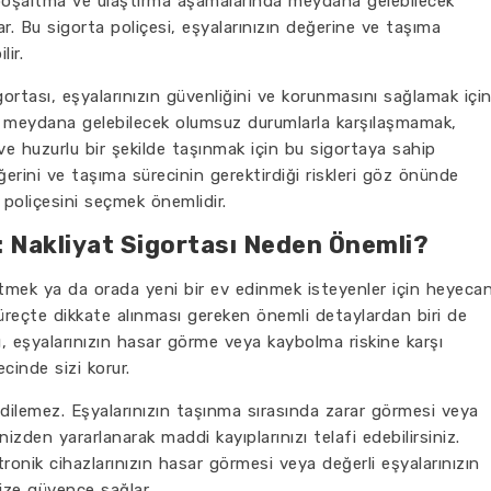
 boşaltma ve ulaştırma aşamalarında meydana gelebilecek
r. Bu sigorta poliçesi, eşyalarınızın değerine ve taşıma
lir.
gortası, eşyalarınızın güvenliğini ve korunmasını sağlamak içi
e meydana gelebilecek olumsuz durumlarla karşılaşmamak,
e huzurlu bir şekilde taşınmak için bu sigortaya sahip
eğerini ve taşıma sürecinin gerektirdiği riskleri göz önünde
 poliçesini seçmek önemlidir.
: Nakliyat Sigortası Neden Önemli?
etmek ya da orada yeni bir ev edinmek isteyenler için heyeca
 süreçte dikkate alınması gereken önemli detaylardan biri de
sı, eşyalarınızın hasar görme veya kaybolma riskine karşı
inde sizi korur.
edilemez. Eşyalarınızın taşınma sırasında zarar görmesi veya
zden yararlanarak maddi kayıplarınızı telafi edebilirsiniz.
ktronik cihazlarınızın hasar görmesi veya değerli eşyalarınızın
ize güvence sağlar.