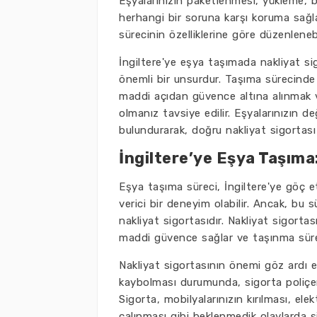
Eşyalarınızın paketlenmesi, yükleme,
herhangi bir soruna karşı koruma sağla
sürecinin özelliklerine göre düzenlenebi
İngiltere'ye eşya taşımada nakliyat si
önemli bir unsurdur. Taşıma sürecind
maddi açıdan güvence altına alınmak v
olmanız tavsiye edilir. Eşyalarınızın d
bulundurarak, doğru nakliyat sigortası
İngiltere’ye Eşya Taşıma
Eşya taşıma süreci, İngiltere'ye göç 
verici bir deneyim olabilir. Ancak, bu
nakliyat sigortasıdır. Nakliyat sigorta
maddi güvence sağlar ve taşınma sürec
Nakliyat sigortasının önemi göz ardı 
kaybolması durumunda, sigorta poliçeni
Sigorta, mobilyalarınızın kırılması, ele
çalınması gibi beklenmedik olaylarda s