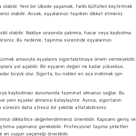
olabilir. Yeni bir ülkede yaşamak, farklı kültürleri keşfetmek
ici olabilir. Ancak, eşyalarınızı taşırken dikkat etmeniz
iskli olabilir. Nakliye sırasında çalınma, hasar veya kaybolma
lirsiniz. Bu nedenle, taşınma sürecinde eşyalarınızı
şürmek amacıyla eşyalarını sigortalatmaya önem vermeyebilir.
ıplara yol açabilir. Bir eşyanın değeri ne kadar yüksekse,
ar büyük olur. Sigorta, bu riskleri en aza indirmek için
 veya kaybolması durumunda tazminat almanızı sağlar. Bu
ve yeni eşyalar almanızı kolaylaştırır. Ayrıca, sigortanın
recini daha stresiz bir şekilde atlatabilirsiniz.
erinizi dikkatlice değerlendirmeniz önemlidir. Kapsamı geniş ve
aştırma yapmanız gerekebilir. Profesyonel taşıma şirketleri
ze en uygun seçeneği önerebilir.