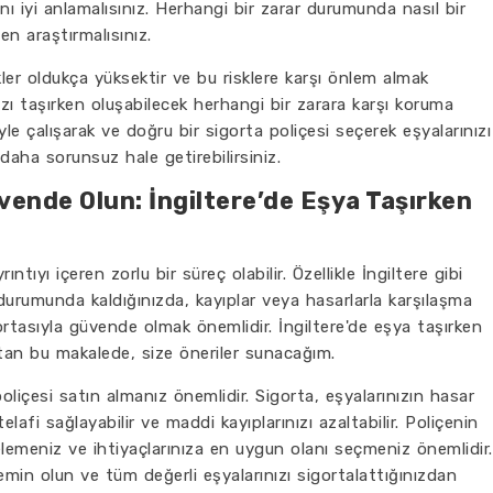
ı iyi anlamalısınız. Herhangi bir zarar durumunda nasıl bir
n araştırmalısınız.
kler oldukça yüksektir ve bu risklere karşı önlem almak
nızı taşırken oluşabilecek herhangi bir zarara karşı koruma
yle çalışarak ve doğru bir sigorta poliçesi seçerek eşyalarınızı
daha sorunsuz hale getirebilirsiniz.
vende Olun: İngiltere’de Eşya Taşırken
tıyı içeren zorlu bir süreç olabilir. Özellikle İngiltere gibi
durumunda kaldığınızda, kayıplar veya hasarlarla karşılaşma
igortasıyla güvende olmak önemlidir. İngiltere'de eşya taşırken
atan bu makalede, size öneriler sunacağım.
poliçesi satın almanız önemlidir. Sigorta, eşyalarınızın hasar
fi sağlayabilir ve maddi kayıplarınızı azaltabilir. Poliçenin
celemeniz ve ihtiyaçlarınıza en uygun olanı seçmeniz önemlidir.
 emin olun ve tüm değerli eşyalarınızı sigortalattığınızdan