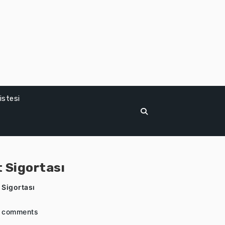
istesi
t Sigortası
 Sigortası
 comments