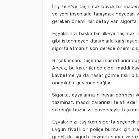
İngiltere'ye taşınmak büyük bir macera 
ve yeni insanlarla tanışmak heyecan ver
gereken önemli bir detay var: sigorta.
Eşyalarınızı başka bir ülkeye taşımak r
gibi istenmeyen durumlarla karşılaşabi
sigortalatmanız son derece önemlidir.
Birçok insan, taşınma masraflarını dü
Ancak, bu karar ileride ciddi maddi kay
kaybetme ya da hasar görme riski o kad
önemli bir güvence sağlar.
Sigorta, eşyalarınızın hasar görmesi
tazminat, maddi zararınızı telafi eder 
sunduğu huzur ve güvenceyle taşınma sü
Eşyalarınızı taşırken sigorta seçenekl
uygun fiyatlı bir poliçe bulmak için ar
genellikle sigorta hizmeti sunar ve si