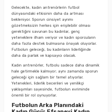
Gelecekte, kadın antrenörlerin futbol
dünyasındaki etkisinin daha da artması
bekleniyor. Sporun cinsiyet ayrımı
gözetmeksizin herkes için erişilebilir olması
gerektiğini savunan bu kadınlar, genç
yeteneklere ilham veriyor ve kadın sporcuların
daha fazla destek bulmasına önayak oluyorlar.
Futbolun geleceği, bu kadınların liderliğinde
daha da parlak ve kapsayıcı olacak.
Kadın antrenörler, futbolu sadece daha dinamik
hale getirmekle kalmıyor; aynı zamanda sporun
geleceği için sağlam bir temel atıyorlar.
Yetenekleri, liderlik becerileri ve yenilikçi
yaklaşımları sayesinde, futbolun evriminde
önemli bir rol oynuyorlar.
Futbolun Arka Planındaki
Kadın Gücü: Efsanevi Kadın