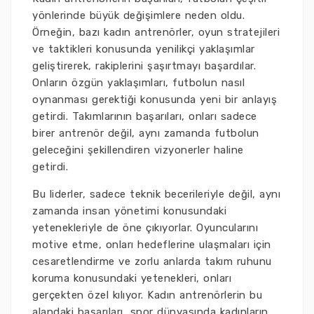
yönlerinde büyük değişimlere neden oldu.
Örneğin, bazı kadın antrenörler, oyun stratejileri
ve taktikleri konusunda yenilikçi yaklaşımlar
geliştirerek, rakiplerini şaşırtmayı başardılar.
Onların özgün yaklaşımları, futbolun nasıl
oynanması gerektiği konusunda yeni bir anlayış
getirdi. Takımlarının başarıları, onları sadece
birer antrenör değil, aynı zamanda futbolun
geleceğini şekillendiren vizyonerler haline
getirdi.
Bu liderler, sadece teknik becerileriyle değil, aynı
zamanda insan yönetimi konusundaki
yetenekleriyle de öne çıkıyorlar. Oyuncularını
motive etme, onları hedeflerine ulaşmaları için
cesaretlendirme ve zorlu anlarda takım ruhunu
koruma konusundaki yetenekleri, onları
gerçekten özel kılıyor. Kadın antrenörlerin bu
alandaki başarıları, spor dünyasında kadınların