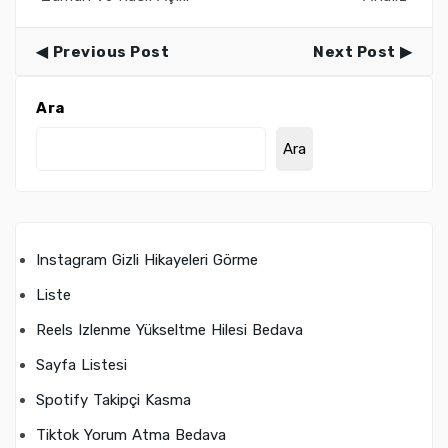
Previous Post
Next Post
Ara
Ara
Instagram Gizli Hikayeleri Görme
Liste
Reels Izlenme Yükseltme Hilesi Bedava
Sayfa Listesi
Spotify Takipçi Kasma
Tiktok Yorum Atma Bedava