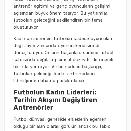
antrenör eğitimi ve genç oyuncuların gelişimi
açısından büyük önem taşıyor. Bu yatırımlar,
futbolun geleceğini şekillendiren bir temel
oluşturuyor.
Kadın antrenörler, futbolun sadece oyuncuları
değil, aynı zamanda oyunun kendisini de
dönüştürüyor. Onların başarıları, sadece futbol
sahasında değil, toplumsal düzeyde de önemli
bir etki yaratıyor. Ve bu sadece başlangıç;
futbolun geleceği, kadın antrenörlerin
liderliğinde daha da parlak olacak.
Futbolun Kadın Liderleri:
Tarihin Akışını Değiştiren
Antrenörler
Futbol dünyası genellikle erkeklerin egemen
olduğu bir alan olarak görülür, ancak bu tablo