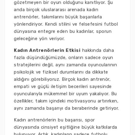
gözetmeyen bir oyun olduğunu kanıtlıyor. Şu
anda birçok uluslararası arenada kadın
antrenörler, takımlarını büyük başarılarla
yönlendiriyor. Kendi stilini ve felsefesini futbol
dünyasına entegre eden bu kadınlar, sporun
geleceğine yön veriyor.
Kadın Antrenörlerin Etkisi
hakkında daha
fazla düşündüğümüzde, onların sadece oyun
stratejilerini değil, aynı zamanda oyuncularının
psikolojik ve fiziksel durumlarını da dikkate
aldığını görebiliyoruz. Birçok kadın antrenör,
empati ve güçlü iletişim becerileri sayesinde
oyuncularıyla mükemmel bir uyum yakalıyor. Bu
özellikler, takım içindeki motivasyonu artırırken,
aynı zamanda başarıyı da beraberinde getiriyor.
Kadın antrenörlerin bu başarısı, spor
dünyasında cinsiyet eşitliğine büyük katkılarda
bulunuyor. Artık, kadınların sadece futbolu