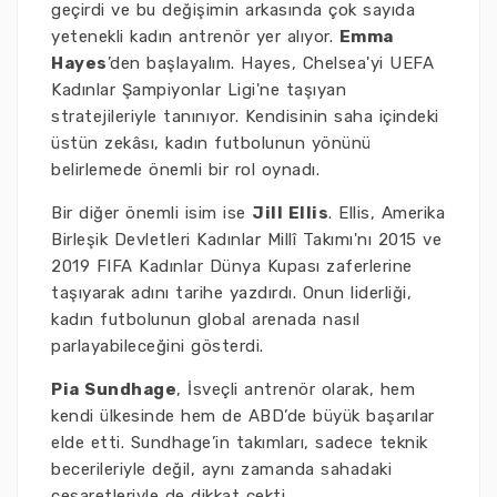
geçirdi ve bu değişimin arkasında çok sayıda
yetenekli kadın antrenör yer alıyor.
Emma
Hayes
’den başlayalım. Hayes, Chelsea'yi UEFA
Kadınlar Şampiyonlar Ligi'ne taşıyan
stratejileriyle tanınıyor. Kendisinin saha içindeki
üstün zekâsı, kadın futbolunun yönünü
belirlemede önemli bir rol oynadı.
Bir diğer önemli isim ise
Jill Ellis
. Ellis, Amerika
Birleşik Devletleri Kadınlar Millî Takımı'nı 2015 ve
2019 FIFA Kadınlar Dünya Kupası zaferlerine
taşıyarak adını tarihe yazdırdı. Onun liderliği,
kadın futbolunun global arenada nasıl
parlayabileceğini gösterdi.
Pia Sundhage
, İsveçli antrenör olarak, hem
kendi ülkesinde hem de ABD’de büyük başarılar
elde etti. Sundhage’in takımları, sadece teknik
becerileriyle değil, aynı zamanda sahadaki
cesaretleriyle de dikkat çekti.