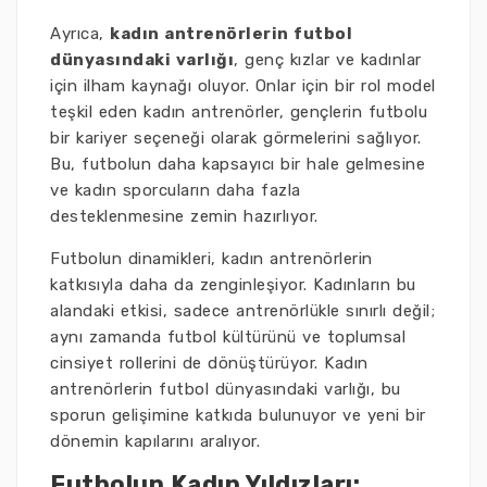
Ayrıca,
kadın antrenörlerin futbol
dünyasındaki varlığı
, genç kızlar ve kadınlar
için ilham kaynağı oluyor. Onlar için bir rol model
teşkil eden kadın antrenörler, gençlerin futbolu
bir kariyer seçeneği olarak görmelerini sağlıyor.
Bu, futbolun daha kapsayıcı bir hale gelmesine
ve kadın sporcuların daha fazla
desteklenmesine zemin hazırlıyor.
Futbolun dinamikleri, kadın antrenörlerin
katkısıyla daha da zenginleşiyor. Kadınların bu
alandaki etkisi, sadece antrenörlükle sınırlı değil;
aynı zamanda futbol kültürünü ve toplumsal
cinsiyet rollerini de dönüştürüyor. Kadın
antrenörlerin futbol dünyasındaki varlığı, bu
sporun gelişimine katkıda bulunuyor ve yeni bir
dönemin kapılarını aralıyor.
Futbolun Kadın Yıldızları: