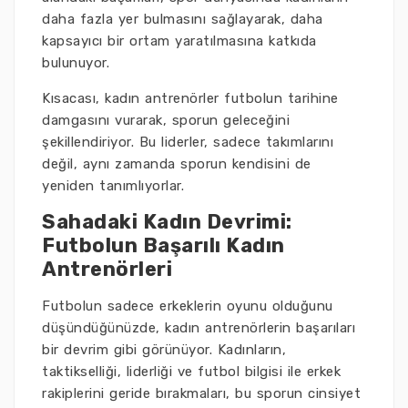
daha fazla yer bulmasını sağlayarak, daha
kapsayıcı bir ortam yaratılmasına katkıda
bulunuyor.
Kısacası, kadın antrenörler futbolun tarihine
damgasını vurarak, sporun geleceğini
şekillendiriyor. Bu liderler, sadece takımlarını
değil, aynı zamanda sporun kendisini de
yeniden tanımlıyorlar.
Sahadaki Kadın Devrimi:
Futbolun Başarılı Kadın
Antrenörleri
Futbolun sadece erkeklerin oyunu olduğunu
düşündüğünüzde, kadın antrenörlerin başarıları
bir devrim gibi görünüyor. Kadınların,
taktikselliği, liderliği ve futbol bilgisi ile erkek
rakiplerini geride bırakmaları, bu sporun cinsiyet