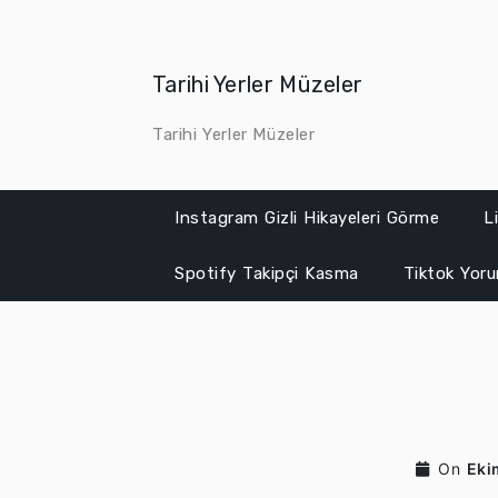
Skip
to
content
Tarihi Yerler Müzeler
Tarihi Yerler Müzeler
Instagram Gizli Hikayeleri Görme
L
Spotify Takipçi Kasma
Tiktok Yor
On
Eki