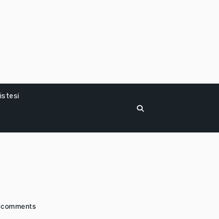
istesi
r
 comments