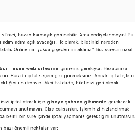
ali süreci, bazen karmaşık görünebilir. Ama endişelenmeyin! Bu
nı adım adım açıklayacağız. İlk olarak, biletinizi nereden
 olabilir. Online mı, yoksa gişeden mi aldınız? Bu, sürecin nasıl
bün resmi web sitesine
girmeniz gerekiyor. Hesabınıza
ulun. Burada iptal seçeneğini göreceksiniz. Ancak, iptal işlemi
rektiğini unutmayın. Aksi takdirde, biletinizi geri almak
tinizi iptal etmek için
gişeye şahsen gitmeniz
gerekecek.
undurmayı unutmayın. Gişe çalışanları, işleminizi hızlandırmak
da belirli bir süre içinde iptal yapmanız gerektiğini unutmayın
n bazı önemli noktalar var: