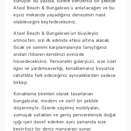
sunuyor. Bu yazıda, sizlere benzersiz bir şekilde
Ataol Beach & Bungalows'u anlatacağım ve bu
eşsiz mekanda yaşadığınız deneyimin nasıl
olabileceğini keşfedeceksiniz.
Ataol Beach & Bungalows'un büyüleyici
atmosferi, sizi ilk adımda etkisi altına alacak.
Sıcak ve samimi karşılamalarıyla tanıştığınız
andan itibaren kendinizi evinizde
hissedeceksiniz. Personelin güleryüzü, size özel
ilgisi ve yardımseverliği, konaklamanız boyunca
rahatlıkla fark edeceğiniz ayrıcalıklardan sadece
birkaçı.
Konaklama birimleri olarak tasarlanan
bungalovlar, modern ve zarif bir şekilde
döşenmiştir. Özenle seçilmiş mobilyaları,
yumuşak yatakları ve geniş pencereleriyle doğal
ışığı içeri davet ederken aynı zamanda size
kesintisiz bir deniz manzarası sunar.