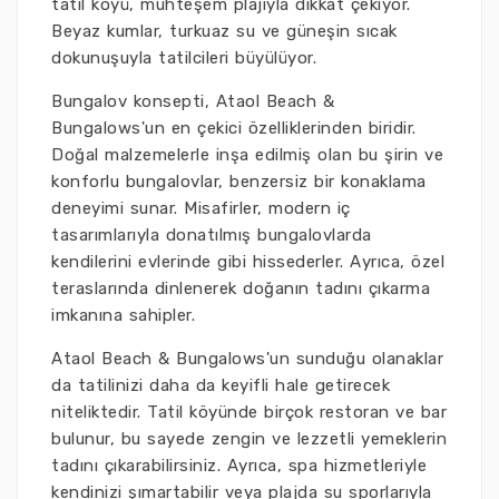
tatil köyü, muhteşem plajıyla dikkat çekiyor.
Beyaz kumlar, turkuaz su ve güneşin sıcak
dokunuşuyla tatilcileri büyülüyor.
Bungalov konsepti, Ataol Beach &
Bungalows'un en çekici özelliklerinden biridir.
Doğal malzemelerle inşa edilmiş olan bu şirin ve
konforlu bungalovlar, benzersiz bir konaklama
deneyimi sunar. Misafirler, modern iç
tasarımlarıyla donatılmış bungalovlarda
kendilerini evlerinde gibi hissederler. Ayrıca, özel
teraslarında dinlenerek doğanın tadını çıkarma
imkanına sahipler.
Ataol Beach & Bungalows'un sunduğu olanaklar
da tatilinizi daha da keyifli hale getirecek
niteliktedir. Tatil köyünde birçok restoran ve bar
bulunur, bu sayede zengin ve lezzetli yemeklerin
tadını çıkarabilirsiniz. Ayrıca, spa hizmetleriyle
kendinizi şımartabilir veya plajda su sporlarıyla