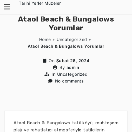
Skip
Tarihi Yerler Müzeler
to
content
Ataol Beach & Bungalows
Yorumlar
Home
»
Uncategorized
»
Ataol Beach & Bungalows Yorumlar
On
Şubat 26, 2024
By
admin
In
Uncategorized
No comments
Ataol Beach & Bungalows tatil köyü, muhteşem
plajı ve rahatlatıcı atmosferiyle tatilcilerin