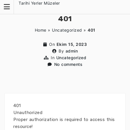
Skip
Tarihi Yerler Müzeler
to
content
401
Home
»
Uncategorized
»
401
On
Ekim 15, 2023
By
admin
In
Uncategorized
No comments
401
Unauthorized
Proper authorization is required to access this
resource!