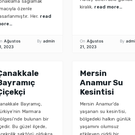
onaklama sağlamak
kiralık.
read more…
macıyla özenle
asarlanmıştır. Her.
read
more…
n
Ağustos
By
admin
On
Ağustos
By
adm
1, 2023
21, 2023
Çanakkale
Mersin
Bayramıç
Anamur Su
Çiçekçi
Kesintisi
anakkale Bayramıç,
Mersin Anamur’da
ürkiye’nin Marmara
yaşanan su kesintisi,
ölgesi’nde bulunan bir
bölgedeki halkın günlük
lçedir. Bu güzel ilçede,
yaşamını olumsuz
içekçilik sektörü oldukça
etkileyen ciddi bir