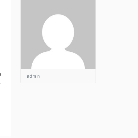
r
,
n
a
admin
,