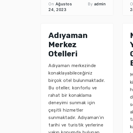
On
Ağustos
By
admin
O
24, 2023
2
Adıyaman
Merkez
Otelleri
Adıyaman merkezinde
konaklayabileceğiniz
M
birçok otel bulunmaktadır.
k
Bu oteller, konforlu ve
h
rahat bir konaklama
d
deneyimi sunmak için
s
çeşitli hizmetler
a
sunmaktadır. Adıyaman’ın
t
tarihi ve turistik yerlerine
k
yakın konumda bulunan