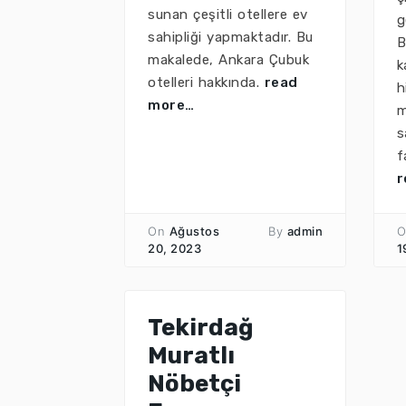
sunan çeşitli otellere ev
g
sahipliği yapmaktadır. Bu
B
makalede, Ankara Çubuk
k
otelleri hakkında.
read
h
more…
m
s
f
r
On
Ağustos
By
admin
O
20, 2023
1
Tekirdağ
Muratlı
Nöbetçi