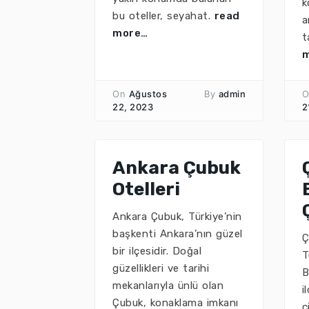
k
bu oteller, seyahat.
read
a
more…
t
On
Ağustos
By
admin
O
22, 2023
2
Ankara Çubuk
Otelleri
Ankara Çubuk, Türkiye’nin
başkenti Ankara’nın güzel
Ç
bir ilçesidir. Doğal
T
güzellikleri ve tarihi
B
mekanlarıyla ünlü olan
i
Çubuk, konaklama imkanı
ç