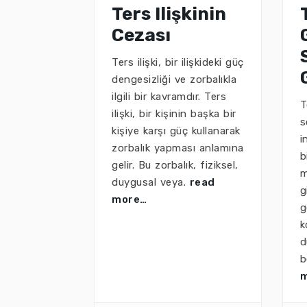
Ters Ilişkinin
Cezası
Ters ilişki, bir ilişkideki güç
dengesizliği ve zorbalıkla
ilgili bir kavramdır. Ters
T
ilişki, bir kişinin başka bir
s
kişiye karşı güç kullanarak
i
zorbalık yapması anlamına
b
gelir. Bu zorbalık, fiziksel,
m
duygusal veya.
read
g
more…
g
k
d
b