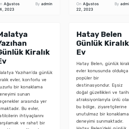
n
Ağustos
By
admin
On
Ağustos
By
adm
4, 2023
22, 2023
Malatya
Hatay Belen
Yazıhan
Günlük Kiralık
Günlük Kiralık
Ev
Ev
Hatay Belen, günlük kiral
evler konusunda oldukça
alatya Yazıhan’da günlük
popüler bir
iralık evler, konforlu ve
destinasyondur. Eşsiz
uzurlu bir konaklama
doğal güzellikleri ve tarih
eneyimi sunan
atraksiyonlarıyla ünlü ol
eçenekler arasında yer
bu bölge, ziyaretçilerine
lmaktadır. Bu evler,
unutulmaz bir konaklama
atilcilerin ihtiyaçlarını
deneyimi sunmaktadır.
arşılamak ve rahat bir
Hatay Belen’deki günlük