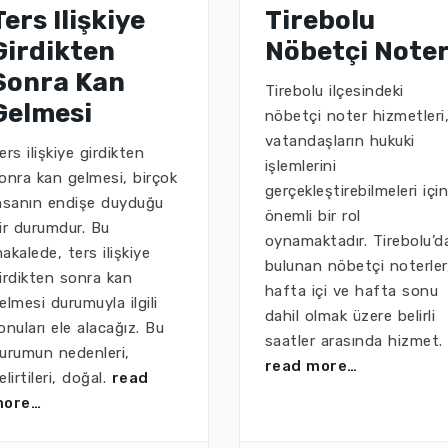
Ters Ilişkiye
Tirebolu
Girdikten
Nöbetçi Note
Sonra Kan
Tirebolu ilçesindeki
Gelmesi
nöbetçi noter hizmetleri
vatandaşların hukuki
ers ilişkiye girdikten
işlemlerini
onra kan gelmesi, birçok
gerçekleştirebilmeleri içi
nsanın endişe duyduğu
önemli bir rol
ir durumdur. Bu
oynamaktadır. Tirebolu’d
akalede, ters ilişkiye
bulunan nöbetçi noterler
irdikten sonra kan
hafta içi ve hafta sonu
elmesi durumuyla ilgili
dahil olmak üzere belirli
onuları ele alacağız. Bu
saatler arasında hizmet.
urumun nedenleri,
read more…
elirtileri, doğal.
read
more…