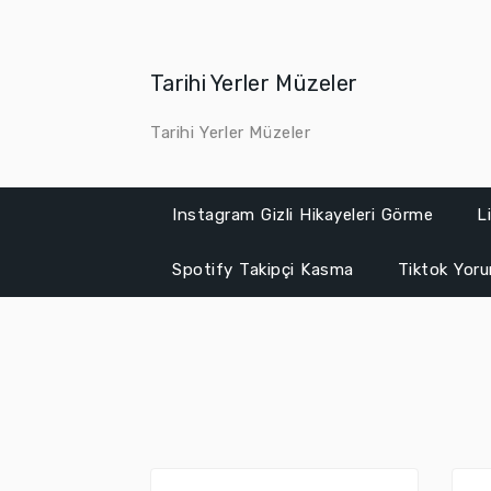
Skip
to
content
Tarihi Yerler Müzeler
Tarihi Yerler Müzeler
Instagram Gizli Hikayeleri Görme
L
Spotify Takipçi Kasma
Tiktok Yor