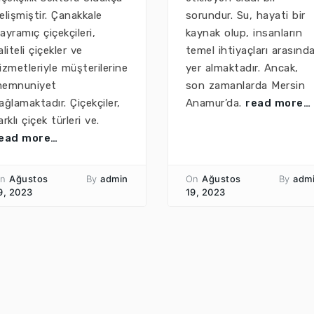
elişmiştir. Çanakkale
sorundur. Su, hayati bir
ayramıç çiçekçileri,
kaynak olup, insanların
aliteli çiçekler ve
temel ihtiyaçları arasınd
izmetleriyle müşterilerine
yer almaktadır. Ancak,
emnuniyet
son zamanlarda Mersin
ağlamaktadır. Çiçekçiler,
Anamur’da.
read more…
arklı çiçek türleri ve.
ead more…
n
Ağustos
By
admin
On
Ağustos
By
adm
9, 2023
19, 2023